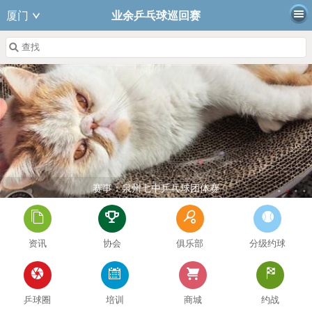
厦门
业余乒乓球巡回赛
赛事：泉州七中乒乓球团体赛
资讯
协会
俱乐部
分级约球
记成绩赢奖品乒乓球活动，小伙伴们赶快来参加吧！
乒球圈
培训
商城
约战