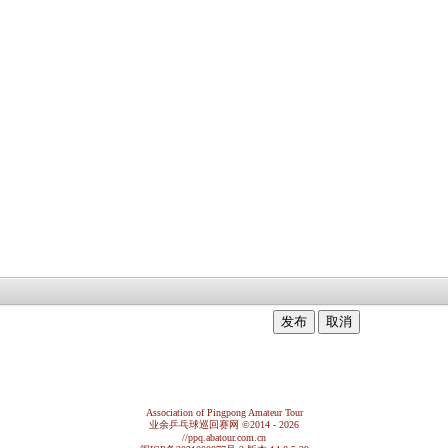
Association of Pingpong Amateur Tour
业余乒乓球巡回赛网
©2014 - 2026
//ppq.abatour.com.cn