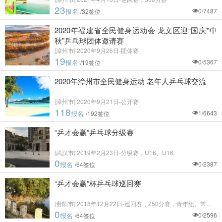
23
报名
0/7487
/
32
签位
2020年福建省全民健身运动会 龙文区迎“国庆*中
秋”乒乓球团体邀请赛
[漳州市] 2020年9月26日-团体赛
19
报名
0/5367
/
19
签位
2020年漳州市全民健身运动 老年人乒乓球交流
[漳州市] 2020年9月21日-公开赛
118
报名
1/6643
/
192
签位
“乒才会赢”乒乓球分级赛
[武汉市] 2019年2月23日-分级赛，U16、U16
0
报名
0/2387
/
64
签位
“乒才会赢”杯乒乓球巡回赛
[贵阳市] 2018年12月22日-巡回赛，250分赛，青年组、常青
组
0
报名
0/2596
/
64
签位