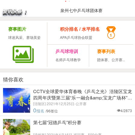
泉州七中乒乓球团体赛
资讯头条 ：
泉州七中乒乓球团体赛
泉州七中乒乓球团体赛
第七届“冠德乒乓”积分赛
赛事图片
积分排名 / 水平排名
第六届“冠德乒乓”积分赛
球迷风采、赛场英姿
APA乒乓球协会联盟
第五届“冠德乒乓”积分赛
乒乓球培训
赛事列表
2020年福建省全民健身运动会 龙文区迎“国庆*中秋”乒
名师乒乓球教学
团体赛、公开赛...
2020年漳州市全民健身运动 老年人乒乓球交流
独立约球机构详细使用教程（后附图文）
记成绩赢奖品乒乓球活动，小伙伴们赶快来参加吧！
猜你喜欢
泉州七中乒乓球团体赛
CCTV全球爱华体育春晚《乒乓之光》涪陵区宝龙
四周年庆暨第三届“乐一融合&amp;宝龙广场杯”乒
乓球大型争霸赛
[涪陵区] 2021年12月25日-公开赛
0
报名
4/2873
/
96
签位
第七届“冠德乒乓”积分赛
[漳州市] 2021年4月16日-巡回赛，500分赛