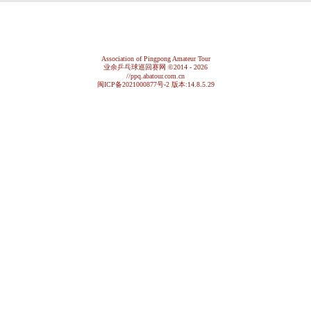
Association of Pingpong Amateur Tour
业余乒乓球巡回赛网
©2014 - 2026
//ppq.abatour.com.cn
闽ICP备2021000877号-2 版本:14.8.5.29