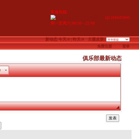
客服热线:
Q1184445990
周一至周六:08:00 - 22:00
新动态
今天:0 | 昨天:0
主题皮肤:
免费注册
|
登录
俱乐部最新动态
e