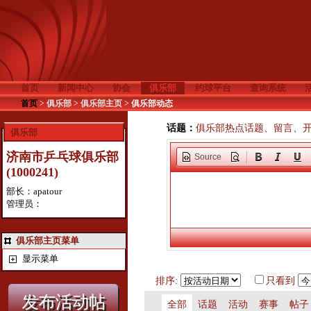
首页
新闻中心
协会
俱乐部
约球平台
查询系统
首页
>
俱乐部
>
俱乐部主页
>
俱乐部动态
话题：
俱乐部热点话题、留言、
俱乐部
济南市乒乓球俱乐部
Source
(1000241)
部长：apatour
管理员：
俱乐部主页菜单
显示菜单
排序:
只看到
全部
话题
活动
赛事
帖子