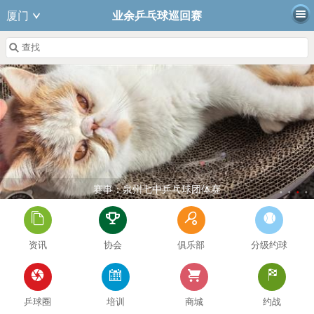
厦门
业余乒乓球巡回赛
赛事：泉州七中乒乓球团体赛
赛事：泉州七中乒乓球团体赛
资讯
协会
俱乐部
分级约球
记成绩赢奖品乒乓球活动，小伙伴们赶快来参加吧！
乒球圈
培训
商城
约战