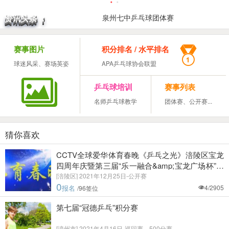
泉州七中乒乓球团体赛
资讯头条 ：
泉州七中乒乓球团体赛
泉州七中乒乓球团体赛
第七届“冠德乒乓”积分赛
赛事图片
积分排名 / 水平排名
第六届“冠德乒乓”积分赛
球迷风采、赛场英姿
APA乒乓球协会联盟
第五届“冠德乒乓”积分赛
乒乓球培训
赛事列表
2020年福建省全民健身运动会 龙文区迎“国庆*中秋”乒
名师乒乓球教学
团体赛、公开赛...
2020年漳州市全民健身运动 老年人乒乓球交流
独立约球机构详细使用教程（后附图文）
记成绩赢奖品乒乓球活动，小伙伴们赶快来参加吧！
猜你喜欢
泉州七中乒乓球团体赛
CCTV全球爱华体育春晚《乒乓之光》涪陵区宝龙
四周年庆暨第三届“乐一融合&amp;宝龙广场杯”乒
乓球大型争霸赛
[涪陵区] 2021年12月25日-公开赛
0
报名
4/2905
/
96
签位
第七届“冠德乒乓”积分赛
[漳州市] 2021年4月16日-巡回赛，500分赛