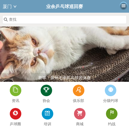
厦门
业余乒乓球巡回赛
赛事：泉州七中乒乓球团体赛
资讯
协会
俱乐部
分级约球
记成绩赢奖品乒乓球活动，小伙伴们赶快来参加吧！
乒球圈
培训
商城
约战