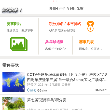
泉州七中乒乓球团体赛
资讯头条 ：
泉州七中乒乓球团体赛
泉州七中乒乓球团体赛
第七届“冠德乒乓”积分赛
赛事图片
积分排名 / 水平排名
第六届“冠德乒乓”积分赛
球迷风采、赛场英姿
APA乒乓球协会联盟
第五届“冠德乒乓”积分赛
乒乓球培训
赛事列表
2020年福建省全民健身运动会 龙文区迎“国庆*中秋”乒
名师乒乓球教学
团体赛、公开赛...
2020年漳州市全民健身运动 老年人乒乓球交流
独立约球机构详细使用教程（后附图文）
记成绩赢奖品乒乓球活动，小伙伴们赶快来参加吧！
猜你喜欢
泉州七中乒乓球团体赛
CCTV全球爱华体育春晚《乒乓之光》涪陵区宝龙
四周年庆暨第三届“乐一融合&amp;宝龙广场杯”乒
乓球大型争霸赛
[涪陵区] 2021年12月25日-公开赛
0
报名
4/2873
/
96
签位
第七届“冠德乒乓”积分赛
[漳州市] 2021年4月16日-巡回赛，500分赛