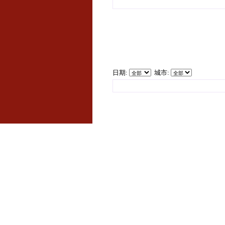
日期:
城市: