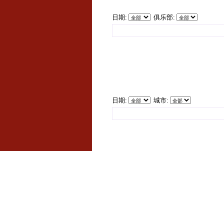
日期:
俱乐部:
日期:
城市: