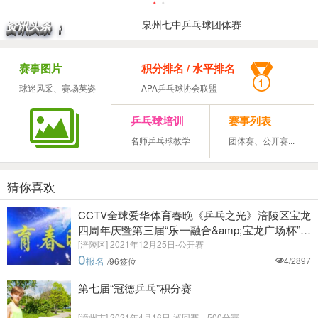
泉州七中乒乓球团体赛
资讯头条 ：
泉州七中乒乓球团体赛
泉州七中乒乓球团体赛
第七届“冠德乒乓”积分赛
赛事图片
积分排名 / 水平排名
第六届“冠德乒乓”积分赛
球迷风采、赛场英姿
APA乒乓球协会联盟
第五届“冠德乒乓”积分赛
乒乓球培训
赛事列表
2020年福建省全民健身运动会 龙文区迎“国庆*中秋”乒
名师乒乓球教学
团体赛、公开赛...
2020年漳州市全民健身运动 老年人乒乓球交流
独立约球机构详细使用教程（后附图文）
记成绩赢奖品乒乓球活动，小伙伴们赶快来参加吧！
猜你喜欢
泉州七中乒乓球团体赛
CCTV全球爱华体育春晚《乒乓之光》涪陵区宝龙
四周年庆暨第三届“乐一融合&amp;宝龙广场杯”乒
乓球大型争霸赛
[涪陵区] 2021年12月25日-公开赛
0
报名
4/2897
/
96
签位
第七届“冠德乒乓”积分赛
[漳州市] 2021年4月16日-巡回赛，500分赛