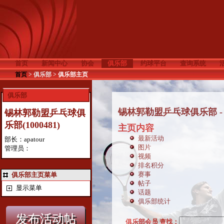
首页
新闻中心
协会
俱乐部
约球平台
查询系统
首页
>
俱乐部
>
俱乐部主页
俱乐部
锡林郭勒盟乒乓球俱乐部 -
锡林郭勒盟乒乓球俱
乐部(1000481)
主页内容
最新活动
部长：apatour
图片
管理员：
视频
排名积分
赛事
俱乐部主页菜单
帖子
显示菜单
话题
俱乐部统计
俱乐部会员 查找：