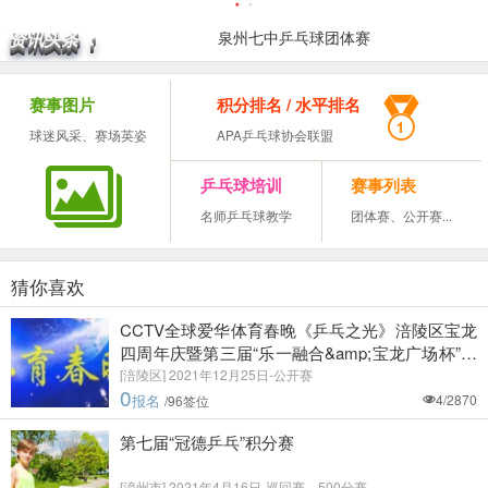
泉州七中乒乓球团体赛
资讯头条 ：
泉州七中乒乓球团体赛
第七届“冠德乒乓”积分赛
第六届“冠德乒乓”积分赛
赛事图片
积分排名 / 水平排名
第五届“冠德乒乓”积分赛
球迷风采、赛场英姿
APA乒乓球协会联盟
2020年福建省全民健身运动会 龙文区迎“国庆*中秋”乒
乒乓球培训
赛事列表
2020年漳州市全民健身运动 老年人乒乓球交流
名师乒乓球教学
团体赛、公开赛...
独立约球机构详细使用教程（后附图文）
记成绩赢奖品乒乓球活动，小伙伴们赶快来参加吧！
泉州七中乒乓球团体赛
猜你喜欢
CCTV全球爱华体育春晚《乒乓之光》涪陵区宝龙
四周年庆暨第三届“乐一融合&amp;宝龙广场杯”乒
乓球大型争霸赛
[涪陵区] 2021年12月25日-公开赛
0
报名
4/2870
/
96
签位
第七届“冠德乒乓”积分赛
[漳州市] 2021年4月16日-巡回赛，500分赛