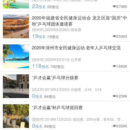
23
报名
0/7480
/
32
签位
2020年福建省全民健身运动会 龙文区迎“国庆*中
秋”乒乓球团体邀请赛
[漳州市] 2020年9月26日-团体赛
19
报名
0/5363
/
19
签位
2020年漳州市全民健身运动 老年人乒乓球交流
[漳州市] 2020年9月21日-公开赛
118
报名
1/6636
/
192
签位
“乒才会赢”乒乓球分级赛
[武汉市] 2019年2月23日-分级赛，U16、U16
0
报名
0/2386
/
64
签位
“乒才会赢”杯乒乓球巡回赛
[贵阳市] 2018年12月22日-巡回赛，250分赛，青年组、常青
组
0
报名
0/2595
/
64
签位