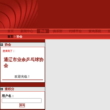
首页
新闻中心
协会
俱乐部
约球平台
查询系统
首页
>
协会
协会
您来到了：
通辽市业余乒乓球协
会
欢迎光临！
查积分
用户名：