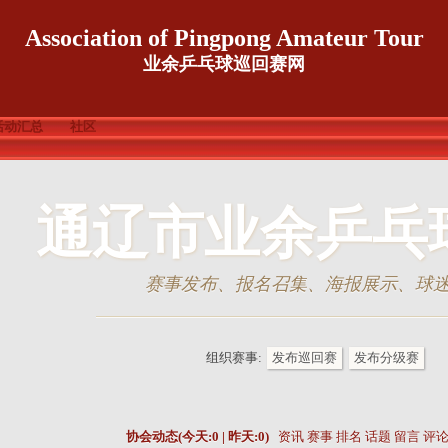
Association of Pingpong Amateur Tour
业余乒乓球巡回赛网
活动汇总
社区
通辽市业余乒乓
赛事发布、报名召集、海报展示、球
组织赛事:
发布巡回赛
发布分级赛
协会动态(今天:0 | 昨天:0)
资讯
赛事
排名
话题
留言
评