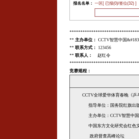
报名名单：
一区[ 已报(0)/签位(32
********************************
**
主办单位：
CCTV智慧中国&#
**
联系方式：
123456
**
联系人：
赵红令
********************************
竞赛规程：
CCTV全球爱华体育春晚《
指导单位：国务院红旗出
主办单位：CCTV智慧中国
中国东方文化研究会红色文
政府督查高峰论坛