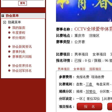
协会菜单
隐藏菜单
我的版面
CCTV全球爱华体
赛事名称：
年度赛程
比赛地点：
重庆市 涪陵区
积分规则
赛事类型：
公开赛
协会新闻资讯
赛事列表
比赛项目：
男单项目 女单项目
赛事图片回顾
报名详情：
已报：0 位 / 限额：96 
协会世界排名
男单项目
女单项目
混双项目
协会冠军排名
参赛费用：
免报名费 现场收费
比赛规则：
盘数 -
三盘
每盘采用 
规模分区：
规模 -
32
签位
分区数 
分区设定：
一区:[ 签位32位 ],比赛
项目报名：