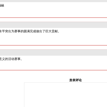
融融
水平突出为赛事的圆满完成做出了巨大贡献。
意义的活动赛事。
发表评论