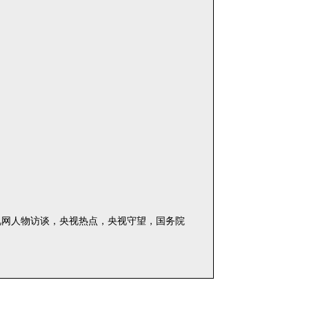
视网人物访谈，央视热点，央视守望，国务院