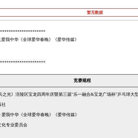
) ]
暂无数据
*********************
183;爱我中华《全球爱华春晚》《爱华传媒》
*********************
竞赛规程
乒乓之光》涪陵区宝龙四周年庆暨第三届“乐一融合&宝龙广场杯”乒乓球大
版社
·爱我中华《全球爱华春晚》《爱华传媒》
化专业委员会