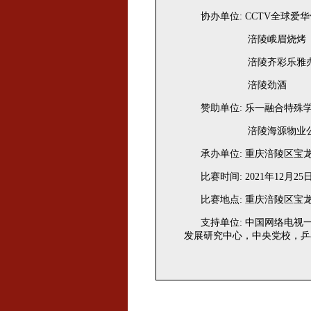
协办单位: CCTV全球爱
涪陵峨眉烧
涪陵齐彩乐雅办
涪陵劲酒
赞助单位: 乐一融合特殊
涪陵海源物业公
承办单位: 重庆涪陵区宝
比赛时间: 2021年12月25日
比赛地点: 重庆涪陵区宝
支持单位: 中国网络电视一
发展研究中心，中央党校，乒