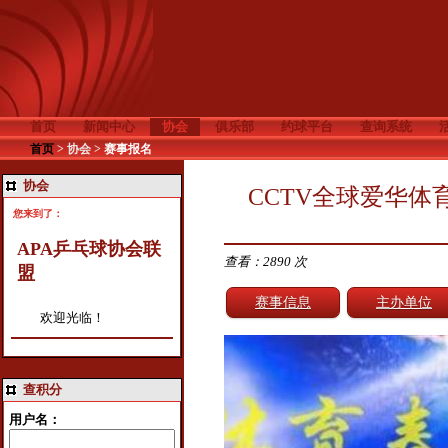
首页
新闻中心
协会
俱乐部
约球平台
查询系统
首页
>
协会
>
赛事报名
协会
CCTV全球爱华体
您来到了：
APA乒乓球协会联
查看：2890 次
盟
赛事信息
主办单位
欢迎光临！
查积分
用户名：